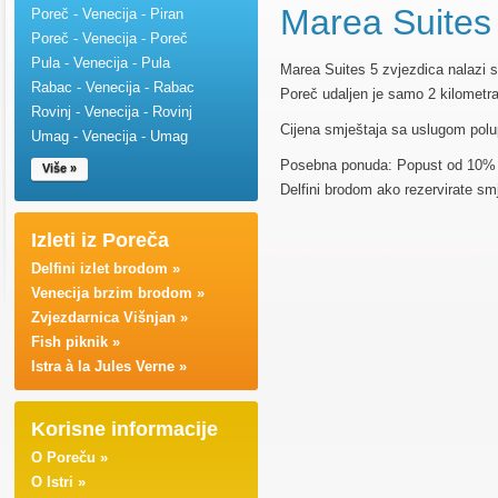
Marea Suites 
Poreč - Venecija - Piran
Poreč - Venecija - Poreč
Pula - Venecija - Pula
Marea Suites 5 zvjezdica nalazi
Rabac - Venecija - Rabac
Poreč udaljen je samo 2 kilometra
Rovinj - Venecija - Rovinj
Cijena smještaja sa uslugom polu
Umag - Venecija - Umag
Posebna ponuda: Popust od 10% na 
Više »
Delfini brodom ako rezervirate sm
Izleti iz Poreča
Delfini izlet brodom »
Venecija brzim brodom »
Zvjezdarnica Višnjan »
Fish piknik »
Istra à la Jules Verne »
Korisne informacije
O Poreču »
O Istri »