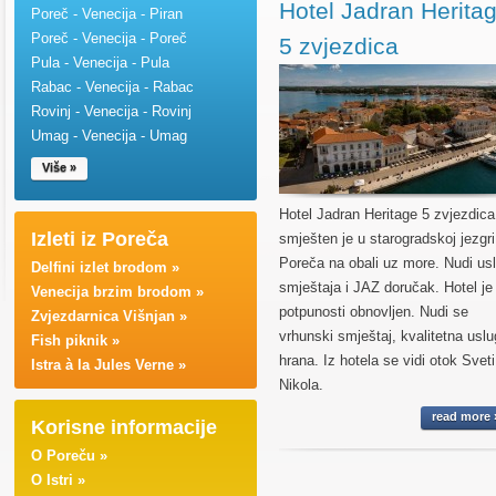
Hotel Jadran Herita
Poreč - Venecija - Piran
Poreč - Venecija - Poreč
5 zvjezdica
Pula - Venecija - Pula
Rabac - Venecija - Rabac
Rovinj - Venecija - Rovinj
Umag - Venecija - Umag
Više »
Hotel Jadran Heritage 5 zvjezdica
Izleti iz Poreča
smješten je u starogradskoj jezgri
Poreča na obali uz more. Nudi us
Delfini izlet brodom »
smještaja i JAZ doručak. Hotel je
Venecija brzim brodom »
potpunosti obnovljen. Nudi se
Zvjezdarnica Višnjan »
vrhunski smještaj, kvalitetna uslu
Fish piknik »
hrana. Iz hotela se vidi otok Sveti
Istra à la Jules Verne »
Nikola.
read more 
Korisne informacije
O Poreču »
O Istri »